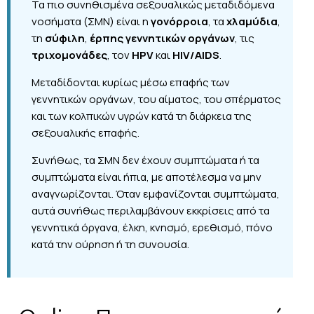
Τα πιο συνηθισμένα σεξουαλικώς μεταδιδόμενα
νοσήματα (ΣΜΝ) είναι η
γονόρροια
, τα
χλαμύδια
,
τη
σύφιλη
,
έρπης
γεννητικών οργάνων
, τις
τριχομονάδες
, τον
HPV
και
HIV/AIDS
.
Μεταδίδονται κυρίως μέσω επαφής των
γεννητικών οργάνων, του αίματος, του σπέρματος
και των κολπικών υγρών κατά τη διάρκεια της
σεξουαλικής επαφής.
Συνήθως, τα ΣΜΝ δεν έχουν συμπτώματα ή τα
συμπτώματα είναι ήπια, με αποτέλεσμα να μην
αναγνωρίζονται. Όταν εμφανίζονται συμπτώματα,
αυτά συνήθως περιλαμβάνουν εκκρίσεις από τα
γεννητικά όργανα, έλκη, κνησμό, ερεθισμό, πόνο
κατά την ούρηση ή τη συνουσία.