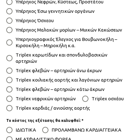
Υπέρηχος Νεφρών, Κύστεως, Προστάτου
Υπέρηχος Έσω γεννητικών οργάνων
Υπέρηχος Όσχεου
Υπέρηχος Μαλακών μορίων – Μυικών Κακώσεων
Υπερηχογραφικός Έλεγχος για Βουβωνοκήλη –
Κιρσοκήλη – Μηροκήλη κ.α.
Τriplex καρωτίδων και σπονδυλοβασικών
αρτηριών
Triplex φλεβών – αρτηριών άνω άκρων
Τriplex κοιλιακής αορτής και λαγόνιων αρτηριών
Triplex φλεβών – αρτηριών κάτω άκρων
Triplex νεφρικών αρτηριών
Τriplex οσχέου
Τriplex καρδιάς / ανιούσης αορτής
Το κόστος της εξέτασης θα καλυφθεί:
*
ΙΔΙΩΤΙΚΑ
ΠΡΟΛΑΜΒΑΝΩ ΚΑΡΔΙΑΓΓΕΙΑΚΑ
ΜΕ ΑΣΦΑΛΙΣΤΙΚΟ ΦΟΡΕΑ